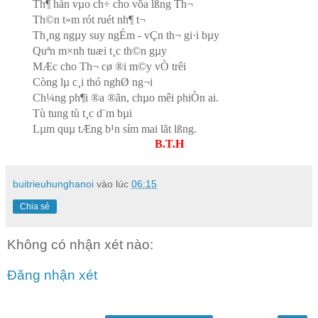
Th¶ hån vµo ch÷ cho võa lßng Th¬
Th©n t»m rót ruét nh¶ t¬
Th¸ng ngµy suy ngÉm - vÇn th¬ gi·i bµy
Quªn m×nh tuæi t¸c th©n gµy
MÆc cho Th¬ cø ®i m©y vÒ trêi
Còng lµ c¸i thó nghØ ng¬i
Ch¼ng ph¶i ®­a ®ãn, chµo mêi phiÒn ai.
Tù tung tù t¸c d¨m bµi
Lµm quµ tÆng b¹n sím mai lãt lßng.
B.T.H
buitrieuhunghanoi
vào lúc
06:15
Chia sẻ
Không có nhận xét nào:
Đăng nhận xét