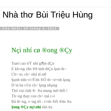
Nhà thơ Bùi Triệu Hùng
Chủ Nhật, 28 tháng 4, 2013
Nçi nhí cø ®ong ®Çy
Tuæi cao trÝ nhí gi¶m dÇn
E kh«ng cßn ®ñ tinh thÇn lµm th¬
Ch÷ to, ch÷ nhá tá mê
§µnh m­în vi tÝnh ®Ó th¬ tr×nh lµng
D¨m ba c©u ch÷ lµng nhµng
Thó vui chãt ®· ®a mang mét thêi !
Th­¬ng thay con ch÷ må c«i
Bá th­¬ng, v­¬ng téi - t×nh ®êi ®ãn ®­a
§ong ®Çy nçi nhí
sím tr­a